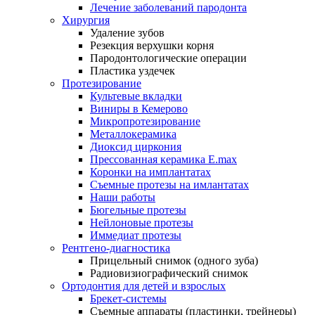
Лечение заболеваний пародонта
Хирургия
Удаление зубов
Резекция верхушки корня
Пародонтологические операции
Пластика уздечек
Протезирование
Культевые вкладки
Виниры в Кемерово
Микропротезирование
Металлокерамика
Диоксид циркония
Прессованная керамика E.max
Коронки на имплантатах
Съемные протезы на имлантатах
Наши работы
Бюгельные протезы
Нейлоновые протезы
Иммедиат протезы
Рентгено-диагностика
Прицельный снимок (одного зуба)
Радиовизиографический снимок
Ортодонтия для детей и взрослых
Брекет-системы
Съемные аппараты (пластинки, трейнеры)