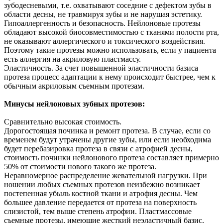
зубодесневыми, т.е. охватывают соседние с дефектом зубы в
области десны, не травмируя зубы и не нарушая эстетику.
Гипоаллергенность и безопасность. Нейлоновые протезы
обладают высокой биосовместимостью с тканями полости рта,
не оказывают аллергического и токсического воздействия.
Поэтому такие протезы можно использовать, если у пациента
есть аллергия на акриловую пластмассу.
Эластичность. За счет повышенной эластичности базиса
протеза процесс адаптации к нему происходит быстрее, чем к
обычным акриловым съемным протезам.
Минусы нейлоновых зубных протезов:
Сравнительно высокая стоимость.
Дорогостоящая починка и ремонт протеза. В случае, если со
временем будут утрачены другие зубы, или если необходима
будет перебазировка протеза в связи с атрофией десны,
стоимость починки нейлонового протеза составляет примерно
50% от стоимости нового такого же протеза.
Неравномерное распределение жевательной нагрузки. При
ношении любых съемных протезов неизбежно возникает
постепенная убыль костной ткани и атрофия десны. Чем
большее давление передается от протеза на поверхность
слизистой, тем выше степень атрофии. Пластмассовые
съемные протезы, имеющие жесткий неэластичный базис,