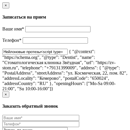
×
Записаться на прием
Ваше имя
*
Телефон
*
{ "@context":
"https://schema.org", "@type": "Dentist", "name":
"Стоматологическая клиника Звёздная", "url": "https://zv-
stom.ru", "telephone": "+79131399009", "address": { "@type":
"PostalAddress", "streetAddress": "ул. Космическая, 22, пом. 82",
"addressLocality": "Кемерово", "postalCode": "650024",
"addressCountry": "RU" }, "openingHours": ["Mo-Sa 09:00-
21:00", "Su 10:00-16:00"]}
×
Заказать обратный звонок