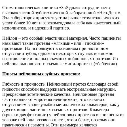
Стоматологическая клиника «Звёздная» сотрудничает с
высококлассной зуботехнической лабораторией «Нео-Дент».
Эта лаборатория присутствует на рынке стоматологических
услуг более 10 лет и зарекомендовала себя как качественный
исполнитель и надежный партнер.
Нейлон – это особый эластичный материал. Часто пациенты
называют такие протезы «мягкими» или «гибкими»
протезами. Их используют в основном при частичном
отсутствии зубов, однако в некоторых случаях возможно
изготовление и полных съемных нейлоновых протезов. Из
нейлона выполняют и съемные мини-протезы («бабочки»).
Плюсы нейлоновых зубных протезов:
Гибкость и прочность. Нейлоновый протез благодаря своей
гибкости способен выдерживать экстремальные нагрузки.
Прекрасные эстетические качества. Нейлоновые протезы
часто называют «протезы невидимки», что связано с
отсутствием в зоне улыбки металлических кламмеров, как у
других видов частичных съемных протезов. Кламмера
(крючки для фиксации) у нейлоновых протезов выполнены из
того же нейлона розового цвета, что и базис, поэтому они
практически незаметны. Эти кламмера являются