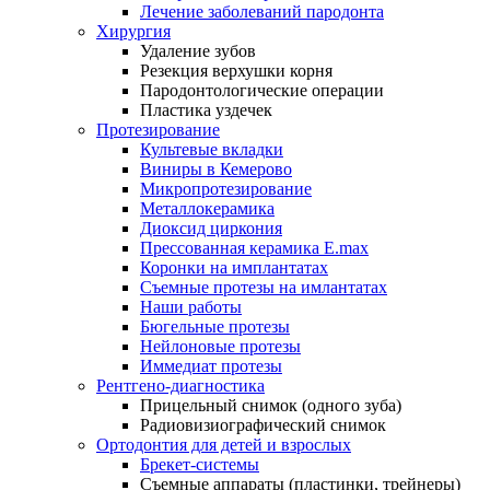
Лечение заболеваний пародонта
Хирургия
Удаление зубов
Резекция верхушки корня
Пародонтологические операции
Пластика уздечек
Протезирование
Культевые вкладки
Виниры в Кемерово
Микропротезирование
Металлокерамика
Диоксид циркония
Прессованная керамика E.max
Коронки на имплантатах
Съемные протезы на имлантатах
Наши работы
Бюгельные протезы
Нейлоновые протезы
Иммедиат протезы
Рентгено-диагностика
Прицельный снимок (одного зуба)
Радиовизиографический снимок
Ортодонтия для детей и взрослых
Брекет-системы
Съемные аппараты (пластинки, трейнеры)