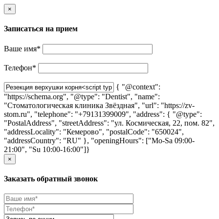
×
Записаться на прием
Ваше имя
*
Телефон
*
{ "@context":
"https://schema.org", "@type": "Dentist", "name":
"Стоматологическая клиника Звёздная", "url": "https://zv-
stom.ru", "telephone": "+79131399009", "address": { "@type":
"PostalAddress", "streetAddress": "ул. Космическая, 22, пом. 82",
"addressLocality": "Кемерово", "postalCode": "650024",
"addressCountry": "RU" }, "openingHours": ["Mo-Sa 09:00-
21:00", "Su 10:00-16:00"]}
×
Заказать обратный звонок