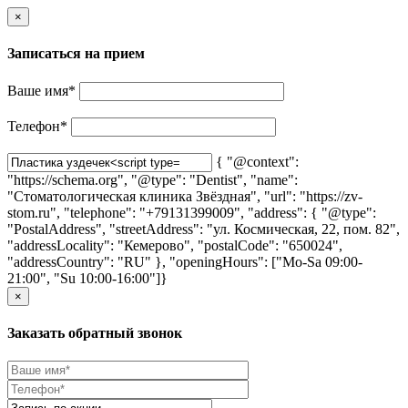
×
Записаться на прием
Ваше имя
*
Телефон
*
{ "@context":
"https://schema.org", "@type": "Dentist", "name":
"Стоматологическая клиника Звёздная", "url": "https://zv-
stom.ru", "telephone": "+79131399009", "address": { "@type":
"PostalAddress", "streetAddress": "ул. Космическая, 22, пом. 82",
"addressLocality": "Кемерово", "postalCode": "650024",
"addressCountry": "RU" }, "openingHours": ["Mo-Sa 09:00-
21:00", "Su 10:00-16:00"]}
×
Заказать обратный звонок