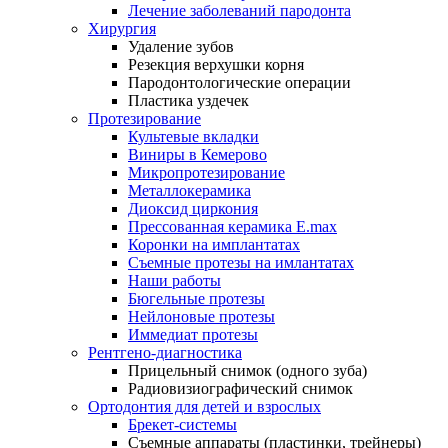
Лечение заболеваний пародонта
Хирургия
Удаление зубов
Резекция верхушки корня
Пародонтологические операции
Пластика уздечек
Протезирование
Культевые вкладки
Виниры в Кемерово
Микропротезирование
Металлокерамика
Диоксид циркония
Прессованная керамика E.max
Коронки на имплантатах
Съемные протезы на имлантатах
Наши работы
Бюгельные протезы
Нейлоновые протезы
Иммедиат протезы
Рентгено-диагностика
Прицельный снимок (одного зуба)
Радиовизиографический снимок
Ортодонтия для детей и взрослых
Брекет-системы
Съемные аппараты (пластинки, трейнеры)