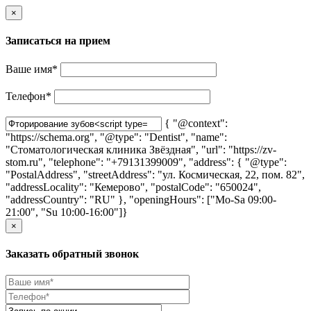
×
Записаться на прием
Ваше имя
*
Телефон
*
{ "@context":
"https://schema.org", "@type": "Dentist", "name":
"Стоматологическая клиника Звёздная", "url": "https://zv-
stom.ru", "telephone": "+79131399009", "address": { "@type":
"PostalAddress", "streetAddress": "ул. Космическая, 22, пом. 82",
"addressLocality": "Кемерово", "postalCode": "650024",
"addressCountry": "RU" }, "openingHours": ["Mo-Sa 09:00-
21:00", "Su 10:00-16:00"]}
×
Заказать обратный звонок