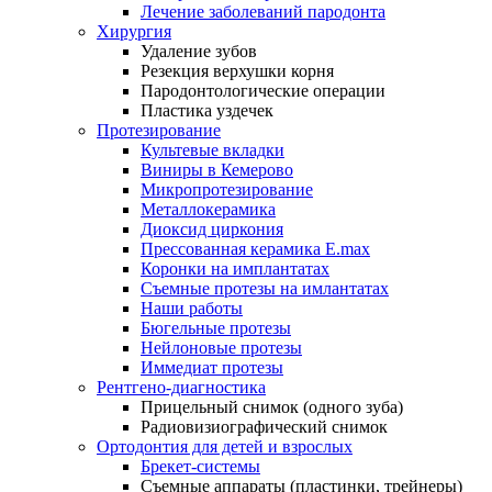
Лечение заболеваний пародонта
Хирургия
Удаление зубов
Резекция верхушки корня
Пародонтологические операции
Пластика уздечек
Протезирование
Культевые вкладки
Виниры в Кемерово
Микропротезирование
Металлокерамика
Диоксид циркония
Прессованная керамика E.max
Коронки на имплантатах
Съемные протезы на имлантатах
Наши работы
Бюгельные протезы
Нейлоновые протезы
Иммедиат протезы
Рентгено-диагностика
Прицельный снимок (одного зуба)
Радиовизиографический снимок
Ортодонтия для детей и взрослых
Брекет-системы
Съемные аппараты (пластинки, трейнеры)