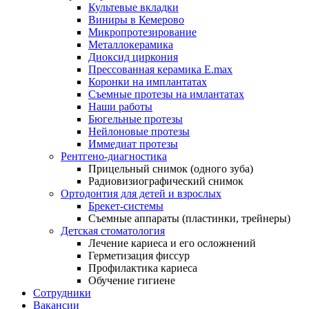
Культевые вкладки
Виниры в Кемерово
Микропротезирование
Металлокерамика
Диоксид циркония
Прессованная керамика E.max
Коронки на имплантатах
Съемные протезы на имлантатах
Наши работы
Бюгельные протезы
Нейлоновые протезы
Иммедиат протезы
Рентгено-диагностика
Прицельный снимок (одного зуба)
Радиовизиографический снимок
Ортодонтия для детей и взрослых
Брекет-системы
Съемные аппараты (пластинки, трейнеры)
Детская стоматология
Лечение кариеса и его осложнений
Герметизация фиссур
Профилактика кариеса
Обучение гигиене
Сотрудники
Вакансии