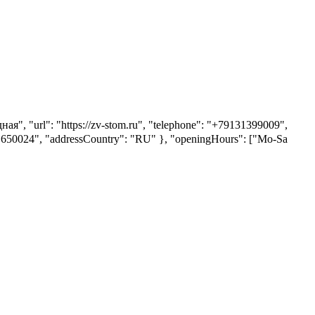
я", "url": "https://zv-stom.ru", "telephone": "+79131399009",
: "650024", "addressCountry": "RU" }, "openingHours": ["Mo-Sa