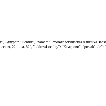
rg", "@type": "Dentist", "name": "Стоматологическая клиника Звёздна
ическая, 22, пом. 82", "addressLocality": "Кемерово", "postalCode"