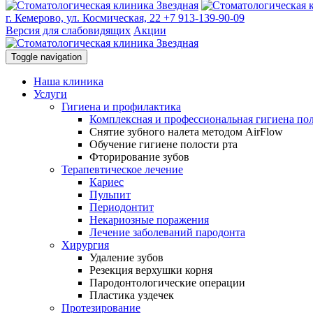
г. Кемерово, ул. Космическая, 22
+7 913-139-90-09
Версия для слабовидящих
Акции
Toggle navigation
Наша клиника
Услуги
Гигиена и профилактика
Комплексная и профессиональная гигиена пол
Снятие зубного налета методом AirFlow
Обучение гигиене полости рта
Фторирование зубов
Терапевтическое лечение
Кариес
Пульпит
Периодонтит
Некариозные поражения
Лечение заболеваний пародонта
Хирургия
Удаление зубов
Резекция верхушки корня
Пародонтологические операции
Пластика уздечек
Протезирование